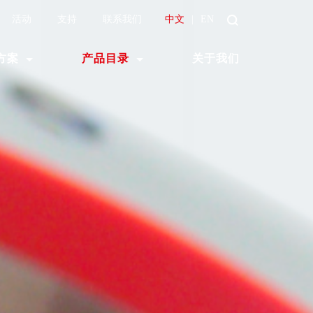
活动
支持
联系我们
中文
|
EN
方案
产品目录
关于我们